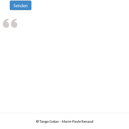
Der Weg ist das Ziel. Das Ziel,
welches sich unendlich dehnt,
wie im Tango. Unendlichkeit...
unendliche Perlenkette von
Lichtblicken, die wie das Gehen
im Tango uns ephemere
Momente der Glückseligkeit
erspüren läßt.
— Marie-Paule Renaud
© Tango Gotan – Marie-Paule Renaud