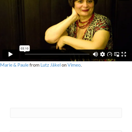
Marie & Paule
from
Lutz Jäkel
on
Vimeo
.
Mehr Information
Name & Vorname*
Email-Adresse*