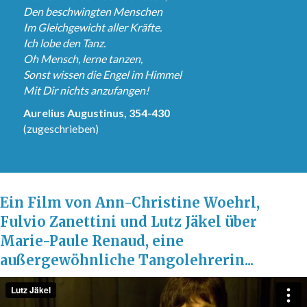
Den beschwingten Menschen
Im Gleichgewicht aller Kräfte.
Ich lobe den Tanz.
Oh Mensch, lerne tanzen,
Sonst wissen die Engel im Himmel
Mit Dir nichts anzufangen!
Aurelius Augustinus, 354-430
(zugeschrieben)
Ein Film von Ann-Christine Woehrl,
Fulvio Zanettini und Lutz Jäkel über
Marie-Paule Renaud, eine
außergewöhnliche Tangolehrerin...